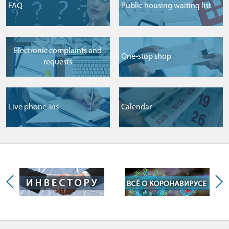
FAQ
Public housing waiting list
Electronic complaints and
One-stop shop
requests
Live phone-ins
Сalendar